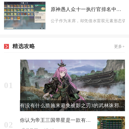
原神愚人众十一执行官排名中哪位角色有最好的元素应对能力
公子作为末席，却凭借水雷双元素形态切换
精选攻略
更多+
01
有没有什么措施来避免被影之刃3的武林诛邪击败
你认为帝王三国带星是一款有趣的游戏吗
02