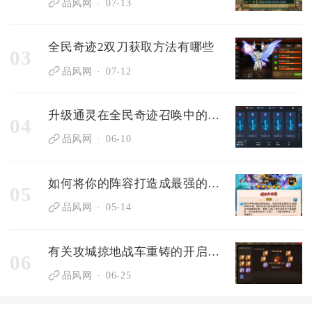
品风网
07-13
全民奇迹2双刀获取方法有哪些
03
品风网
07-12
升级通灵在全民奇迹召唤中的注意事项有哪些
04
品风网
06-10
如何将你的阵容打造成最强的少年三国志队伍
05
品风网
05-14
有关攻城掠地战车重铸的开启详情是什么
06
品风网
06-25