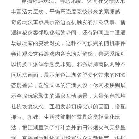
穿插奇遇玩法、善恶系统、休闲社交玩法来
丰富活力层次，平衡高强度竞技带来的紧绷感，
奇遇玩法重点展示路边随机触发的江湖轶事、偶
遇神秘侠客领取秘籍的瞬间，还有跑商途中遭遇
劫镖玩家的突发对抗，这种不可预判的随机事件
会让观众觉得游戏内容充满新鲜感；善恶系统可
以切换正派缉拿悬赏罪犯、邪派劫掠商队两种不
同玩法画面，展示角色江湖名望变化带来的NPC
态度差异，塑造立体的江湖人设；休闲板块则展
示全服玩家聚集的温泉互动场景，大量角色扎堆
挂机恢复状态、互相发起切磋比试的画面，搭配
抓马、拓碑、生活技能制作道具这类轻量化玩
法，把江湖里除了打斗之外的日常烟火气完整呈
现，直播展示时还可以设置观众互动环节，根据