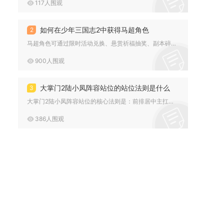
117人围观
如何在少年三国志2中获得马超角色
2
马超角色可通过限时活动兑换、悬赏祈福抽奖、副本碎片积累、商店...
900人围观
大掌门2陆小凤阵容站位的站位法则是什么
3
大掌门2陆小凤阵容站位的核心法则是：前排居中主扛、对位敌方核...
386人围观