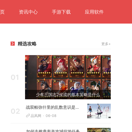
页
资讯中心
手游下载
应用软件
精选攻略
更多+
01
少年三国志2侯成的基本策略是什么
战双帕弥什里的乱数意识是否可解释
02
品风网
06-08
如何击败典韦并攻城掠地任务