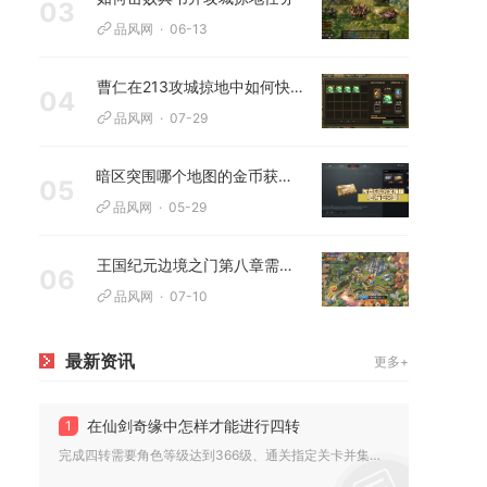
03
品风网
06-13
曹仁在213攻城掠地中如何快速造成伤害
04
品风网
07-29
暗区突围哪个地图的金币获取效果好
05
品风网
05-29
王国纪元边境之门第八章需要注意哪些伤害类型
06
品风网
07-10
最新资讯
更多+
在仙剑奇缘中怎样才能进行四转
1
完成四转需要角色等级达到366级、通关指定关卡并集齐转职材料...