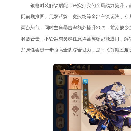
银枪时装解锁后能带来实打实的全局战力提升，基
配前期推图、无双试炼、竞技场等全部主流玩法，专属
两点怒气，同时主角暴击率额外提升20%，前期缺
释放合击，不管魏蜀吴群任意阵营阵容都能通用，解
加属性会进一步拉高全队综合战力，是平民前期过渡