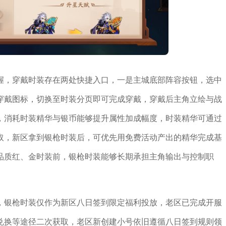
握，穿戴时装存在两处快捷入口，一是主城底部阵容按钮，选中
穿戴图标，切换至时装分页即可完成穿戴，穿戴后主角立绘与战
，消耗时装精华与银币能够提升属性加成幅度，时装精华可通过
取，新区拿到银枪时装后，可优先用免费活动产出的精华完成基
品质红、金时装前，银枪时装能够长期承担主角输出与控制职
，银枪时装仅作为新区八日签到限定福利投放，老区已完成开服
兑换等途径二次获取，老区新创建小号依旧遵循八日签到规则领