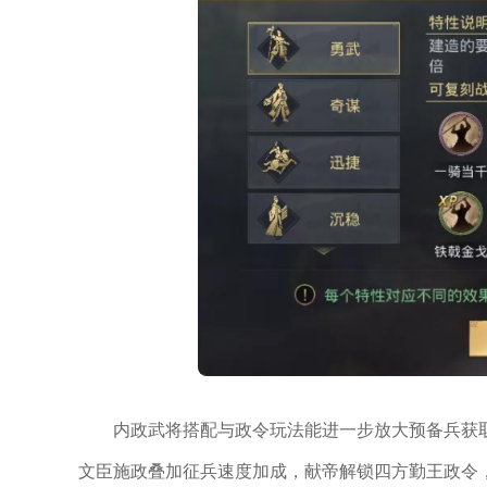
内政武将搭配与政令玩法能进一步放大预备兵获
文臣施政叠加征兵速度加成，献帝解锁四方勤王政令