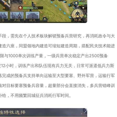
手段，需先在个人技术板块解锁预备兵营研究，再消耗政令与大
建造六座，同盟领地内建造可缩短建造周期，搭配民夫技术能进
限与1000单次训练产量，一级兵营单次稳定产出2500预备
固定12小时，训练产出和队伍现有兵力无关，日常可派遣低兵力斯
练完成的预备兵支持单向运输至大型要塞、野外军营，运输行军
核对目标要塞预备兵容量，超量部分会直接消失，多兵营错峰训
补给，不用频繁回城征兵消耗行军时间。