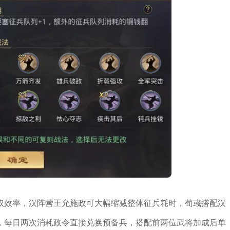
取效率，汉阵营王允施政可大幅缩减整体征兵耗时，荀彧搭配汉
，每日两次消耗政令直接兑换预备兵，搭配前两位武将加成后单