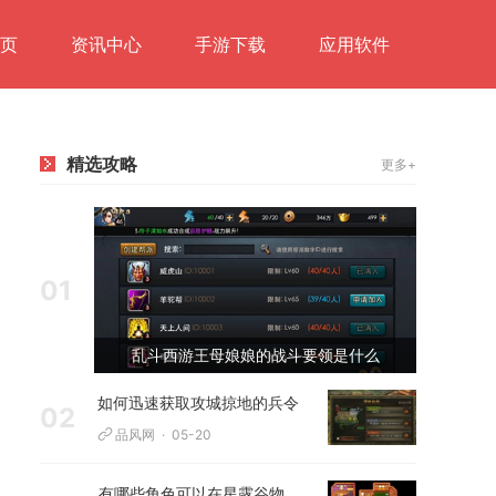
页
资讯中心
手游下载
应用软件
精选攻略
更多+
01
乱斗西游王母娘娘的战斗要领是什么
如何迅速获取攻城掠地的兵令
02
品风网
05-20
有哪些角色可以在星露谷物语中结婚