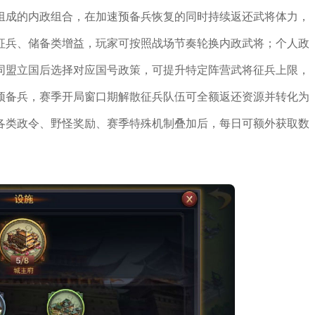
组成的内政组合，在加速预备兵恢复的同时持续返还武将体力，
征兵、储备类增益，玩家可按照战场节奏轮换内政武将；个人政
同盟立国后选择对应国号政策，可提升特定阵营武将征兵上限，
预备兵，赛季开局窗口期解散征兵队伍可全额返还资源并转化为
各类政令、野怪奖励、赛季特殊机制叠加后，每日可额外获取数