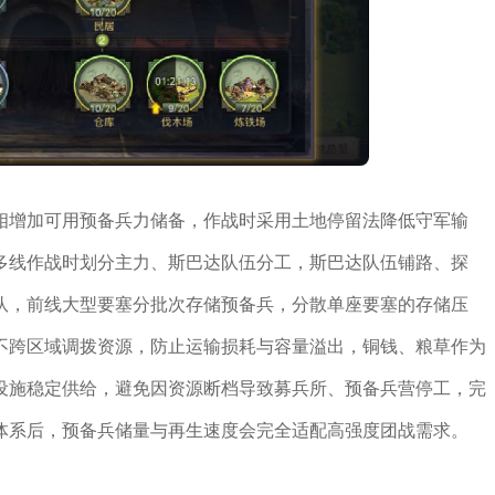
相增加可用预备兵力储备，作战时采用土地停留法降低守军输
多线作战时划分主力、斯巴达队伍分工，斯巴达队伍铺路、探
队，前线大型要塞分批次存储预备兵，分散单座要塞的存储压
不跨区域调拨资源，防止运输损耗与容量溢出，铜钱、粮草作为
设施稳定供给，避免因资源断档导致募兵所、预备兵营停工，完
体系后，预备兵储量与再生速度会完全适配高强度团战需求。