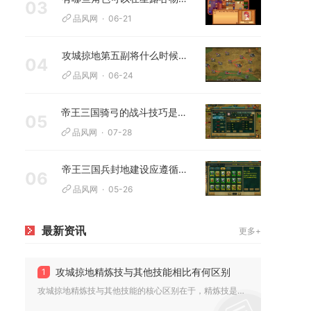
03
品风网
06-21
攻城掠地第五副将什么时候开启
04
品风网
06-24
帝王三国骑弓的战斗技巧是什么
05
品风网
07-28
帝王三国兵封地建设应遵循哪些原则
06
品风网
05-26
最新资讯
更多+
攻城掠地精炼技与其他技能相比有何区别
1
攻城掠地精炼技与其他技能的核心区别在于，精炼技是晶石专属的被...