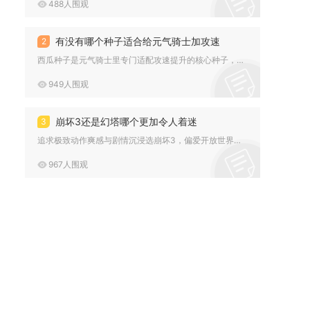
488人围观
有没有哪个种子适合给元气骑士加攻速
2
西瓜种子是元气骑士里专门适配攻速提升的核心种子，同时妙妙花作...
949人围观
崩坏3还是幻塔哪个更加令人着迷
3
追求极致动作爽感与剧情沉浸选崩坏3，偏爱开放世界自由探索与社...
967人围观