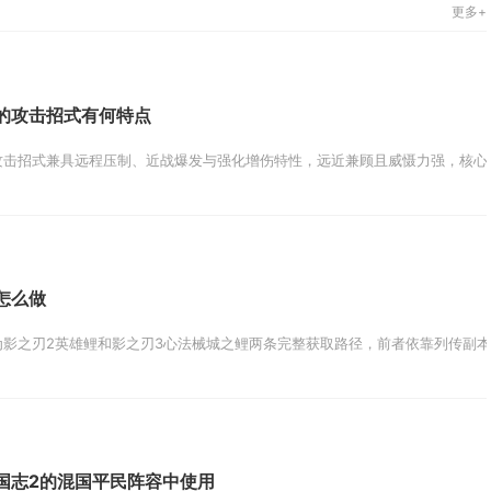
更多+
的攻击招式有何特点
击招式兼具远程压制、近战爆发与强化增伤特性，远近兼顾且威慑力强，核心围绕
怎么做
影之刃2英雄鲤和影之刃3心法械城之鲤两条完整获取路径，前者依靠列传副本刷
国志2的混国平民阵容中使用