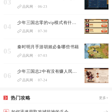
03
品风网
06-23
少年三国志零的vip模式有什么特点
04
品风网
07-30
秦时明月手游胡姬必备哪些书籍
05
品风网
07-03
少年三国志2中有没有赚人民币的技巧
06
品风网
07-24
热门攻略
更多+
如何迅速获取攻城掠地的兵令