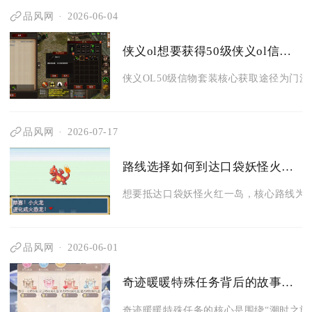
品风网
2026-06-04
侠义ol想要获得50级侠义ol信物套装该去哪里
侠义OL50级信物套装核心获取途径为门派
品风网
2026-07-17
路线选择如何到达口袋妖怪火红一岛
想要抵达口袋妖怪火红一岛，核心路线为先
品风网
2026-06-01
奇迹暖暖特殊任务背后的故事是什么
奇迹暖暖特殊任务的核心是围绕“溯时之旅”