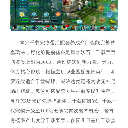
拿到千载宠物蛋后配套养成窍门也能完善整
套玩法，孵化前提前储备足量炼妖石，千载宝宝
满资质上限为3000，通过炼妖刷新力量、灵力、
体力核心资质，根据主玩职业匹配宠物类型，斗
罗近战适合千载蝴蝶、潮汐这类远程内攻宠补足
输出短板，鬼煞可搭配擎天牛神血宠提升生存，
灵尊PK场景优先选择高体力千载防御宠。千载一
代宠物升级至100级会解锁两次繁育机会，繁育
有概率产出变异千载宝宝，多囤几只基础千载蛋