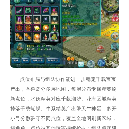
点位布局与组队协作能进一步稳定千载宝宝
产出，圣兽岛分多层地图，每层分布专属精英刷
新点位，水妖精英对应千载潮汐、花海区域精英
掉落千载蝴蝶、牛系精英产出擎天牛神蛋，多开
小号分散驻守不同点位，覆盖全地图刷新区域，
避免单一点位被其他玩家持续抢占；组队蹲守建