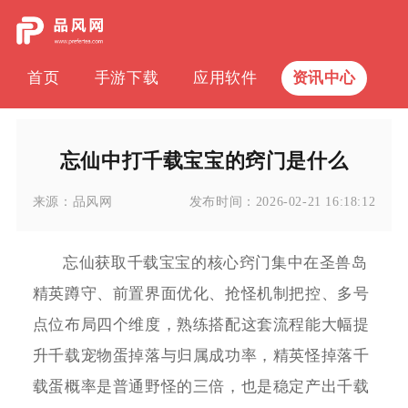
首页
手游下载
应用软件
资讯中心
忘仙中打千载宝宝的窍门是什么
来源：
品风网
发布时间：
2026-02-21 16:18:12
忘仙获取千载宝宝的核心窍门集中在圣兽岛
精英蹲守、前置界面优化、抢怪机制把控、多号
点位布局四个维度，熟练搭配这套流程能大幅提
升千载宠物蛋掉落与归属成功率，精英怪掉落千
载蛋概率是普通野怪的三倍，也是稳定产出千载