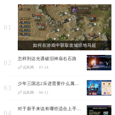
01
如何在游戏中获取攻城掠地马超
怎样到达光遇破旧神庙右石路
02
品风网
07-24
少年三国志2乐进需要什么属性搭配
03
品风网
06-12
对于新手来说有哪些适合上手的第五人格监管者
04