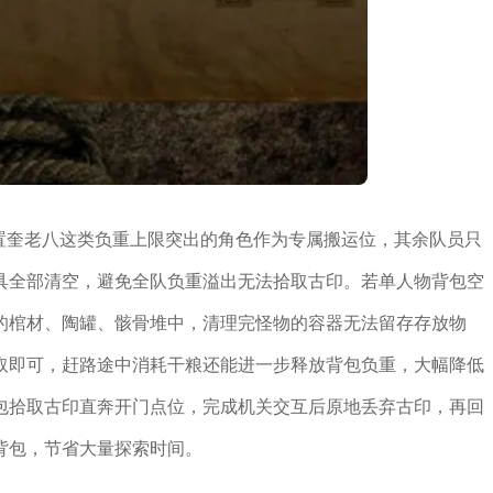
配置奎老八这类负重上限突出的角色作为专属搬运位，其余队员只
具全部清空，避免全队负重溢出无法拾取古印。若单人物背包空
的棺材、陶罐、骸骨堆中，清理完怪物的容器无法留存存放物
取即可，赶路途中消耗干粮还能进一步释放背包负重，大幅降低
包拾取古印直奔开门点位，完成机关交互后原地丢弃古印，再回
背包，节省大量探索时间。