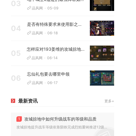
03
品风网
05-09
是否有特殊要求来使用影之刃记忆晶体
04
品风网
06-18
怎样应对193姜维的攻城掠地策略
05
品风网
06-14
忘仙礼包要去哪里申领
06
品风网
06-17
最新资讯
更多+
攻城掠地中如何升级战车的等级和品质
1
攻城掠地提升战车等级依靠陨铁完成烈焰重铸推进12级等级成长，...