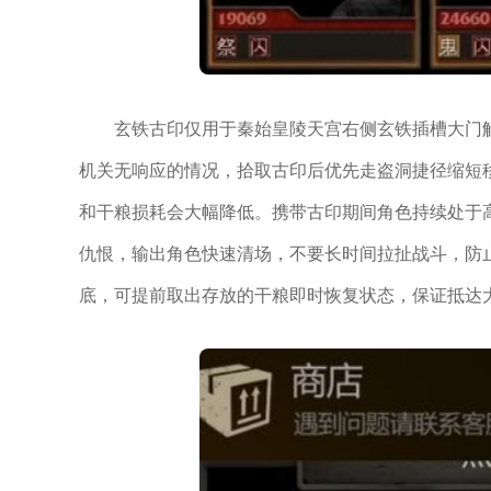
玄铁古印仅用于秦始皇陵天宫右侧玄铁插槽大门
机关无响应的情况，拾取古印后优先走盗洞捷径缩短
和干粮损耗会大幅降低。携带古印期间角色持续处于
仇恨，输出角色快速清场，不要长时间拉扯战斗，防止
底，可提前取出存放的干粮即时恢复状态，保证抵达