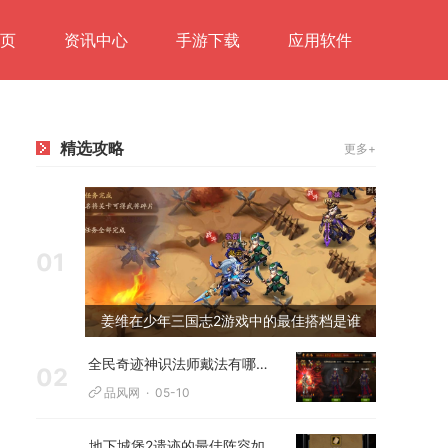
页
资讯中心
手游下载
应用软件
精选攻略
更多+
01
姜维在少年三国志2游戏中的最佳搭档是谁
全民奇迹神识法师戴法有哪些要点
02
品风网
05-10
地下城堡2遗迹的最佳阵容如何配置