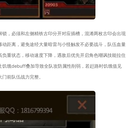
解锁，必须和左侧精铁古印分开对应插槽，混淆两枚古印会出现
移动距离，避免途经大量暗雷与小怪触发不必要战斗，队伍血量
高负重状态，移动速度下降，遇敌后优先开启角色嘲讽技能拉住
饥饿debuff叠加导致全队攻防属性削弱，若赶路时饥饿值见
大门前队伍战力完整。