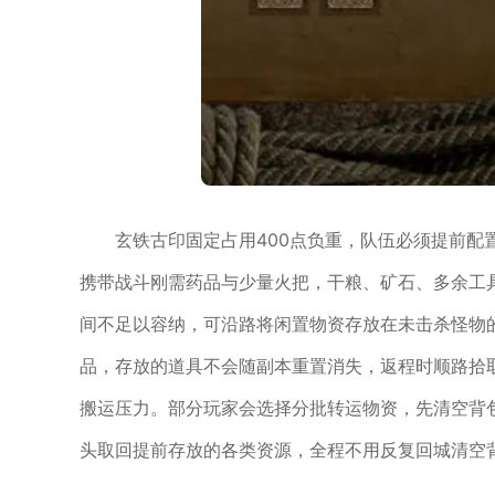
玄铁古印固定占用400点负重，队伍必须提前
携带战斗刚需药品与少量火把，干粮、矿石、多余工
间不足以容纳，可沿路将闲置物资存放在未击杀怪物
品，存放的道具不会随副本重置消失，返程时顺路拾
搬运压力。部分玩家会选择分批转运物资，先清空背
头取回提前存放的各类资源，全程不用反复回城清空