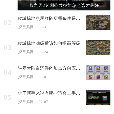
影之刃2玄朔公共技能怎么选才最好
攻城掠地燕尾牌阵所需条件是什么
02
品风网
05-31
攻城掠地满级后该如何提高等级
03
品风网
06-24
斗罗大陆白沉香的加点方向应该偏重哪方面的技能提升
04
品风网
06-01
对于新手来说有哪些适合上手的第五人格监管者
05
品风网
07-07