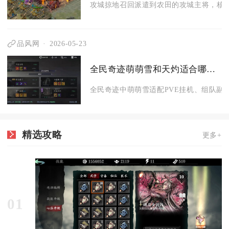
攻城掠地召回派遣到农田的攻城主将，核心
品风网
2026-05-23
全民奇迹萌萌雪和天灼适合哪种游戏玩法
全民奇迹中萌萌雪适配PVE挂机、组队副本与
精选攻略
更多+
01