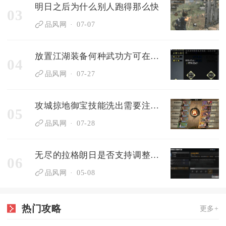
明日之后为什么别人跑得那么快
03
品风网
07-07
放置江湖装备何种武功方可在江湖中立足
04
品风网
07-27
攻城掠地御宝技能洗出需要注意哪些事项
05
品风网
07-28
无尽的拉格朗日是否支持调整战舰队形的规模
06
品风网
05-08
热门攻略
更多+