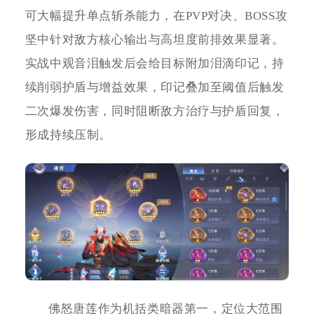
可大幅提升单点斩杀能力，在PVP对决、BOSS攻
坚中针对敌方核心输出与高坦度前排效果显著。
实战中观音泪触发后会给目标附加泪滴印记，持
续削弱护盾与增益效果，印记叠加至阈值后触发
二次爆发伤害，同时阻断敌方治疗与护盾回复，
形成持续压制。
佛怒唐莲作为机括类暗器第一，定位大范围