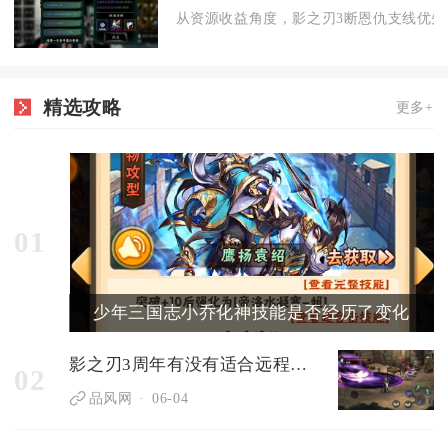
从资源收益角度，影之刃3断恩仇支线优先选
精选攻略
更多+
01
少年三国志小乔化神技能是否经历了变化
影之刃3周年有没有适合远程攻击的职业
02
品风网
06-04