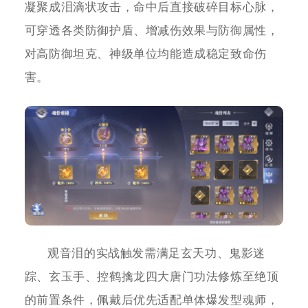
凝聚成泪滴状攻击，命中后直接破碎目标心脉，
可穿透各类防御护盾、增减伤效果与防御属性，
对高防御坦克、神级单位均能造成稳定致命伤
害。
观音泪的实战触发需满足玄天功、鬼影迷
踪、玄玉手、控鹤擒龙四大唐门功法修炼至绝顶
的前置条件，佩戴后优先适配单体爆发型魂师，