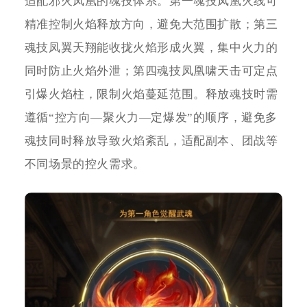
适配邪火凤凰的魂技体系。第一魂技凤凰火线可
精准控制火焰释放方向，避免大范围扩散；第三
魂技凤翼天翔能收拢火焰形成火翼，集中火力的
同时防止火焰外泄；第四魂技凤凰啸天击可定点
引爆火焰柱，限制火焰蔓延范围。释放魂技时需
遵循“控方向—聚火力—定爆发”的顺序，避免多
魂技同时释放导致火焰紊乱，适配副本、团战等
不同场景的控火需求。