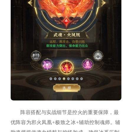
阵容搭配与实战细节是控火的重要保障，最
优阵容为邪火凤凰+极致之冰+辅助控制魂师。辅