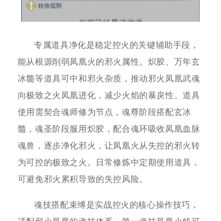
专属道具净化是稳定控火的关键辅助手段，
能从根源削弱凤凰火的邪火属性。炽胶、万年玄
冰髓等道具可中和邪火杂质，推动邪火凤凰武魂
向极致之火凤凰进化，减少火焰的暴戾性。道具
使用需契合魂师修为节点，魂尊阶段搭配玄冰
髓，魂圣阶段服用炽胶，配合魂环吸收凤凰血脉
魂兽，逐步净化邪火，让凤凰火从失控的邪火转
为可控的极致之火。日常修炼中定期使用道具，
可避免邪火累积导致的失控风险。
魂技搭配束缚是实战控火的核心操作技巧，