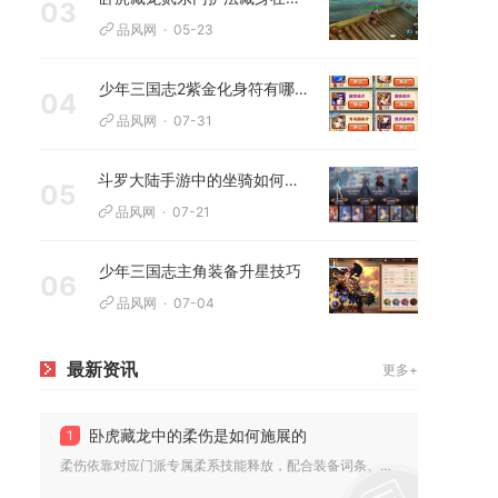
03
品风网
05-23
少年三国志2紫金化身符有哪些特点
04
品风网
07-31
斗罗大陆手游中的坐骑如何找寻和驯服
05
品风网
07-21
少年三国志主角装备升星技巧
06
品风网
07-04
最新资讯
更多+
卧虎藏龙中的柔伤是如何施展的
1
柔伤依靠对应门派专属柔系技能释放，配合装备词条、内功心法、出...