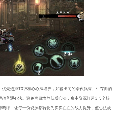
，优先选择T0级核心心法培养，如输出向的暗夜飘香、生存向的
超普通心法。避免盲目培养低质心法，集中资源打造3-5个核
善羁绊，让每一份资源都转化为实实在在的战力提升，使心法成