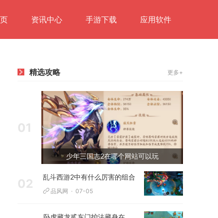
页
资讯中心
手游下载
应用软件
精选攻略
更多+
01
少年三国志2在哪个网站可以玩
乱斗西游2中有什么厉害的组合
02
品风网
07-05
卧虎藏龙贰东门护法藏身在什么地方