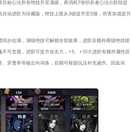
将目标心法所有绝技升至满级，再消耗7张织衣者心法分阶段提
法自动进阶为珍藏版，绝技上限从3级提升至5级，伤害加成提升
需同步拉满，满级绝技可解锁全部效果，进阶后额外两级绝技能
不可忽视，进阶可提升攻击力，+5、+10大进阶有额外属性跃
害、穿透率等输出向词条，后期可根据玩法补充减伤、回血词