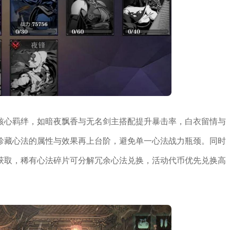
核心羁绊，如暗夜飘香与无名剑主搭配提升暴击率，白衣留情与
珍藏心法的属性与效果再上台阶，避免单一心法战力瓶颈。同时
获取，稀有心法碎片可分解冗余心法兑换，活动代币优先兑换高