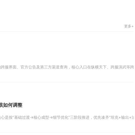
更多+
跨服界面、官方公告及第三方渠道查询，核心入口在纵横天下、跨服演武等跨服
该如何调整
是按“基础过渡→核心成型→细节优化”三阶段推进，优先凑齐“坦克+输出+治疗