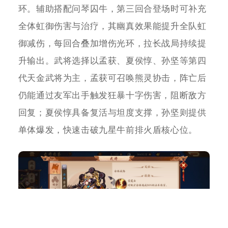
环。辅助搭配问琴囚牛，第三回合登场时可补充
全体虹御伤害与治疗，其幽真效果能提升全队虹
御减伤，每回合叠加增伤光环，拉长战局持续提
升输出。武将选择以孟获、夏侯惇、孙坚等第四
代天金武将为主，孟获可召唤熊灵协击，阵亡后
仍能通过友军出手触发狂暴十字伤害，阻断敌方
回复；夏侯惇具备复活与坦度支撑，孙坚则提供
单体爆发，快速击破九星牛前排火盾核心位。