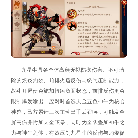
九星牛具备全体高额无视防御伤害、不可清
除的炽炎灼烧、前排火盾反伤与怒气压制能力，
战斗开局便会施加持续负面状态，前排反伤更会
限制爆发输出。应对时首选天金五色神牛为核心
神兽，己方累计三次主动出手后召唤，可触发全
屏高伤并附加天金眩晕，同时为全队叠加神牛之
力与神牛之体，有效压制九星牛的反伤与灼烧循