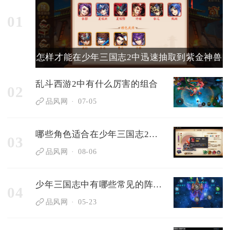
01
怎样才能在少年三国志2中迅速抽取到紫金神兽
乱斗西游2中有什么厉害的组合
02
品风网
07-05
哪些角色适合在少年三国志2的混国平民阵容中使用
03
品风网
08-06
少年三国志中有哪些常见的阵容选择
04
品风网
05-23