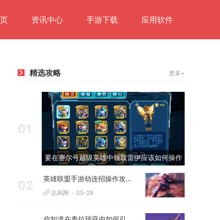
页
资讯中心
手游下载
应用软件
精选攻略
更多+
01
要在赛尔号超级英雄中领取雷伊应该如何操作
英雄联盟手游劫连招操作攻略是什么
02
品风网
05-29
你知道在泰拉瑞亚中如何引起树妖的兴趣吗