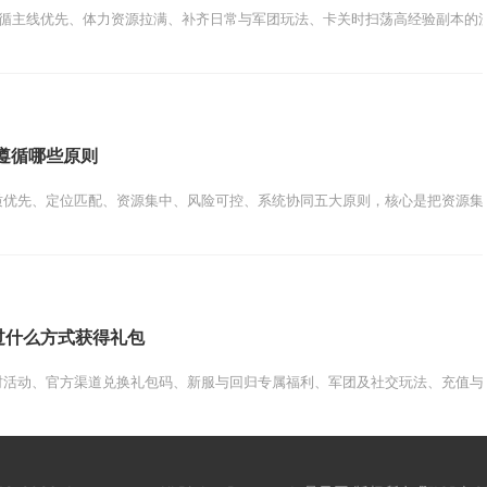
循主线优先、体力资源拉满、补齐日常与军团玩法、卡关时扫荡高经验副本的流程
遵循哪些原则
优先、定位匹配、资源集中、风险可控、系统协同五大原则，核心是把资源集中
过什么方式获得礼包
活动、官方渠道兑换礼包码、新服与回归专属福利、军团及社交玩法、充值与战