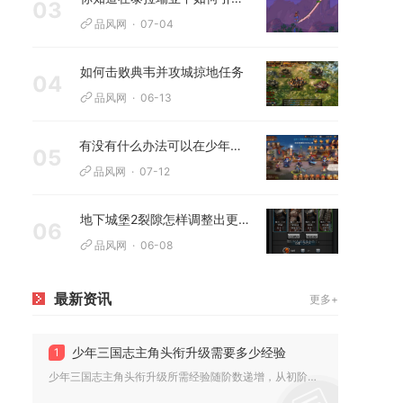
03
品风网
07-04
如何击败典韦并攻城掠地任务
04
品风网
06-13
有没有什么办法可以在少年三国志中白嫖十四天
05
品风网
07-12
地下城堡2裂隙怎样调整出更强的阵容
06
品风网
06-08
最新资讯
更多+
少年三国志主角头衔升级需要多少经验
1
少年三国志主角头衔升级所需经验随阶数递增，从初阶到高阶累计约...