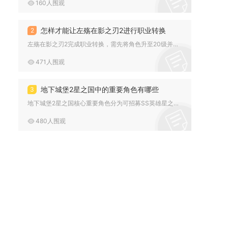
160人围观
怎样才能让左殇在影之刃2进行职业转换
2
左殇在影之刃2完成职业转换，需先将角色升至20级并通关第五章...
471人围观
地下城堡2星之国中的重要角色有哪些
3
地下城堡2星之国核心重要角色分为可招募SS英雄星之国剑士（云...
480人围观