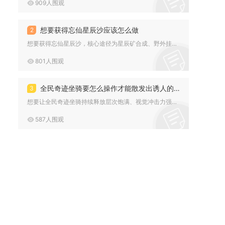
909人围观
想要获得忘仙星辰沙应该怎么做
2
想要获得忘仙星辰沙，核心途径为星辰矿合成、野外挂机采集、副本...
801人围观
全民奇迹坐骑要怎么操作才能散发出诱人的光芒
3
想要让全民奇迹坐骑持续释放层次饱满、视觉冲击力强的诱人流光，...
587人围观