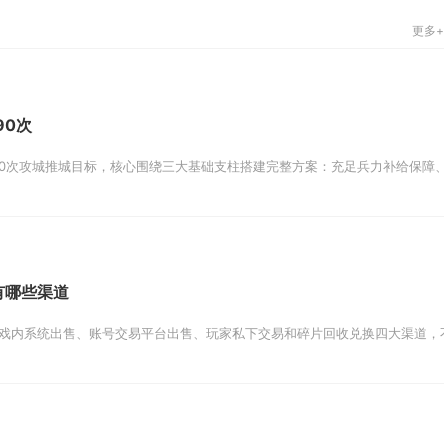
更多+
90次
0次攻城推城目标，核心围绕三大基础支柱搭建完整方案：充足兵力补给保障、借
有哪些渠道
戏内系统出售、账号交易平台出售、玩家私下交易和碎片回收兑换四大渠道，不同