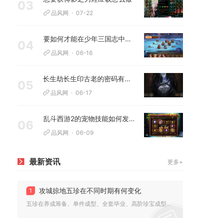
03
品风网
07-22
要如何才能在少年三国志中重新招募到新兵
04
品风网
06-16
长生劫长生印古老的密码有多少人曾试图破解
05
品风网
06-17
乱斗西游2的宠物技能如何发挥最大的作用
06
品风网
06-09
最新资讯
更多+
攻城掠地五珍在不同时期有何变化
1
五珍在养成筹备、单件成型、全套毕业、高阶珍宝成型四个阶段定位...