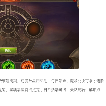
费缩短周期。翅膀升星用羽毛，每日活跃、魔晶兑换可拿；进阶
提速。星魂靠星魂点点亮，日常活动可攒；天赋随转生解锁点