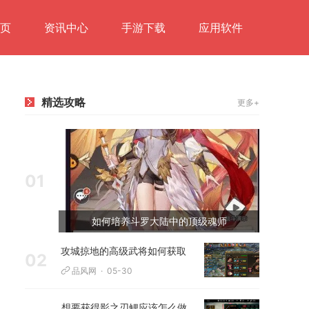
页
资讯中心
手游下载
应用软件
精选攻略
更多+
01
如何培养斗罗大陆中的顶级魂师
攻城掠地的高级武将如何获取
02
品风网
05-30
想要获得影之刃鲤应该怎么做