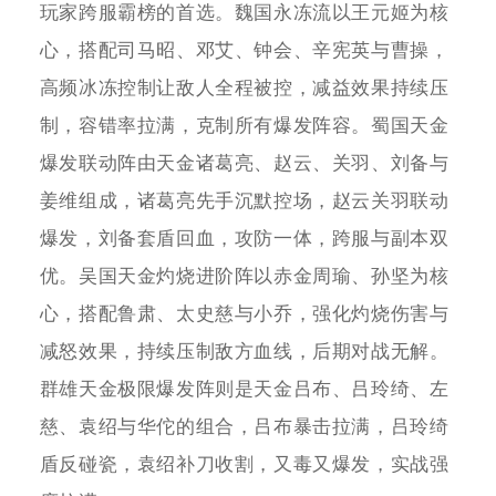
玩家跨服霸榜的首选。魏国永冻流以王元姬为核
心，搭配司马昭、邓艾、钟会、辛宪英与曹操，
高频冰冻控制让敌人全程被控，减益效果持续压
制，容错率拉满，克制所有爆发阵容。蜀国天金
爆发联动阵由天金诸葛亮、赵云、关羽、刘备与
姜维组成，诸葛亮先手沉默控场，赵云关羽联动
爆发，刘备套盾回血，攻防一体，跨服与副本双
优。吴国天金灼烧进阶阵以赤金周瑜、孙坚为核
心，搭配鲁肃、太史慈与小乔，强化灼烧伤害与
减怒效果，持续压制敌方血线，后期对战无解。
群雄天金极限爆发阵则是天金吕布、吕玲绮、左
慈、袁绍与华佗的组合，吕布暴击拉满，吕玲绮
盾反碰瓷，袁绍补刀收割，又毒又爆发，实战强