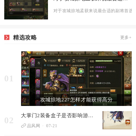
对于攻城掠地孟获来说最合适的副将首选祝
精选攻略
更多+
01
攻城掠地227怎样才能获得高分
大掌门2装备盒子是否影响游戏平衡
02
品风网
07-21