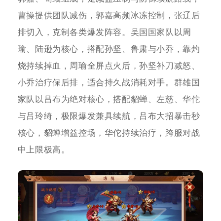
曹操提供团队减伤，郭嘉高频冰冻控制，张辽后
排切入，克制各类爆发阵容。吴国国家队以周
瑜、陆逊为核心，搭配孙坚、鲁肃与小乔，靠灼
烧持续掉血，周瑜全屏点火后，孙坚补刀减怒、
小乔治疗保后排，适合持久战消耗对手。群雄国
家队以吕布为绝对核心，搭配貂蝉、左慈、华佗
与吕玲绮，极限爆发兼具续航，吕布大招暴击秒
核心，貂蝉增益控场，华佗持续治疗，跨服对战
中上限极高。