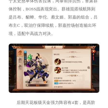
宁太史慈单体伤害拉满，周泰前排抗伤，鲁肃群
体控制，BOSS战表现突出。群雄混搭续航阵则
是吕布、貂蝉、华佗、蔡文姬、郭嘉的组合，吕
布主C，双治疗保障续航，郭嘉控场创造输出环
境，适配中高战力对决。
后期天花板级天金强力阵容有4套，是高阶