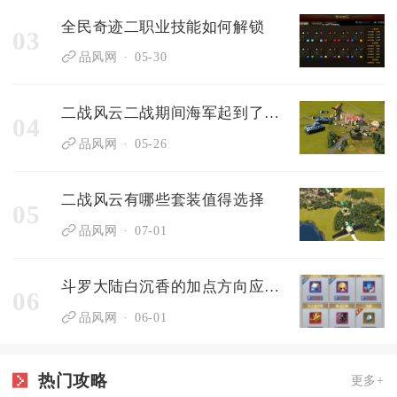
全民奇迹二职业技能如何解锁
03
品风网
05-30
二战风云二战期间海军起到了什么关键作用
04
品风网
05-26
二战风云有哪些套装值得选择
05
品风网
07-01
斗罗大陆白沉香的加点方向应该偏重哪方面的技能提升
06
品风网
06-01
热门攻略
更多+