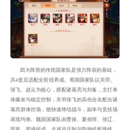
四大阵营的传统国家队是强力阵容的基础，
共4套且适配全阶段养成。蜀国国家队以关羽、
张飞、赵云为核心，搭配诸葛亮与刘备，主打单
体爆发与稳定控制，关羽张飞的高伤合击配合诸
葛亮群体控场，能快速终结战斗，副本与竞技场
表现均衡。魏国国家队由曹操、夏侯惇、张辽、
郭嘉、荀彧组成，走减益压制与防御续航路线，