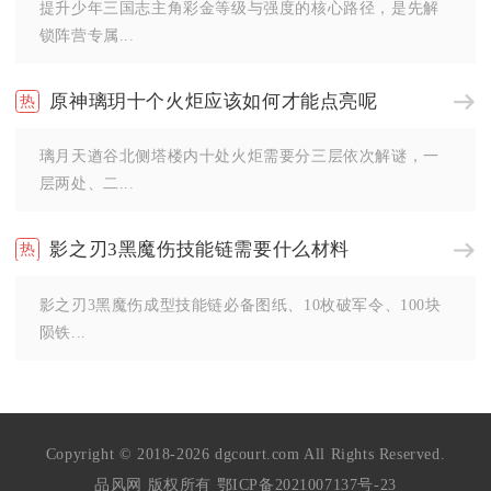
提升少年三国志主角彩金等级与强度的核心路径，是先解
锁阵营专属...
原神璃玥十个火炬应该如何才能点亮呢
璃月天遒谷北侧塔楼内十处火炬需要分三层依次解谜，一
层两处、二...
影之刃3黑魔伤技能链需要什么材料
影之刃3黑魔伤成型技能链必备图纸、10枚破军令、100块
陨铁...
Copyright © 2018-2026 dgcourt.com All Rights Reserved.
品风网 版权所有
鄂ICP备2021007137号-23