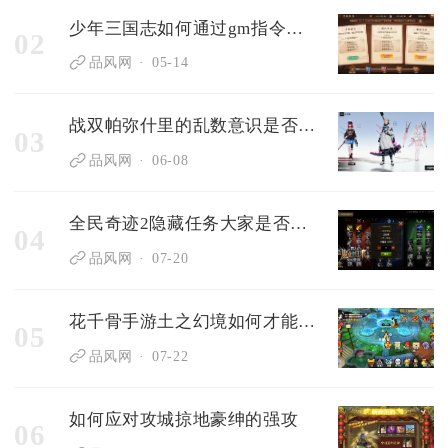
少年三国志如何通过gm指令获取稀有物品
02
品风网
05-14
战双帕弥什里的乱数意识是否可解释
03
品风网
06-08
全民奇迹2隐藏任务大家是否应该团结起来对抗谎者
04
品风网
07-20
花千骨手游土之幻境如何才能获得满分评价
05
品风网
07-22
如何应对攻城掠地豪绅的强攻
06