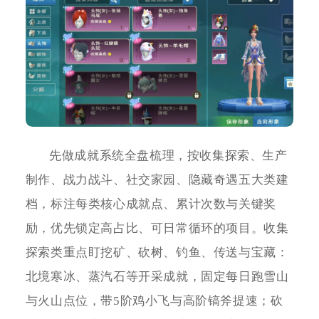
先做成就系统全盘梳理，按收集探索、生产
制作、战力战斗、社交家园、隐藏奇遇五大类建
档，标注每类核心成就点、累计次数与关键奖
励，优先锁定高占比、可日常循环的项目。收集
探索类重点盯挖矿、砍树、钓鱼、传送与宝藏：
北境寒冰、蒸汽石等开采成就，固定每日跑雪山
与火山点位，带5阶鸡小飞与高阶镐斧提速；砍