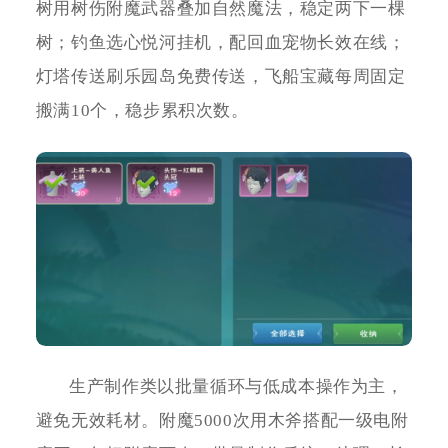
树用树伤附魔武器叠加自然魔法，稳定两下一棵
树；钓鱼选心悦河挂机，配回血宠物长效在线；
灯塔传送刷乐园岛免费传送，飞船宝藏每周固定
搬满10个，稳步累积次数。
生产制作类以批量循环与低成本操作为主，
避免无效耗材。附魔5000次用木斧搭配一级电附