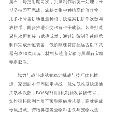
魔石，每把附魔两次，批量制作后统一处理，长
期坚持即可完成。农耕类集中种植高价值作物，
用多小号摆耕地批量种植，快速累积耕作次数与
农耕币，同步推进杂交稀有种子成就。装备打造
聚焦永恒套装与赋魂成就，通过进阶制作或继承
制作完成永恒装备，低阶赋魂符搭配远古以下武
器完成10次赋魂，材料从遗迹宝箱与黑曜石宝箱
稳定获取。
战力与战斗成就靠稳定挑战与技巧优化推
进。家园副本每周固定挑战，优先低难度快速通
关累积次数；BOSS战利用机制触发多段伤害，
如炸弹松鼠副本引至预警圈触发眩晕，高效完成
专属成就。狩猎类覆盖全物种击杀与宠物收集，