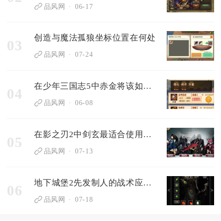
品风网
06-17
创造与魔法孤狼坐标位置在何处
03
品风网
07-24
在少年三国志5中赤金将该如何抉择
04
品风网
06-08
在影之刃2中剑玄最适合使用哪一种心法
05
品风网
07-13
地下城堡2先发制人的战术应对须知是什么
06
品风网
07-18