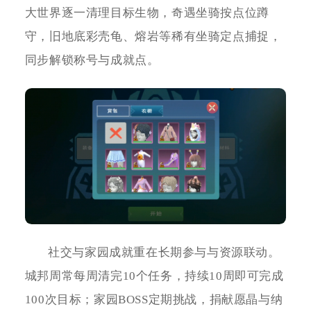
大世界逐一清理目标生物，奇遇坐骑按点位蹲
守，旧地底彩壳龟、熔岩等稀有坐骑定点捕捉，
同步解锁称号与成就点。
社交与家园成就重在长期参与与资源联动。
城邦周常每周清完10个任务，持续10周即可完成
100次目标；家园BOSS定期挑战，捐献愿晶与纳