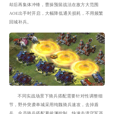
却后再集体冲锋，曹操预留战法在敌方大范围
AOE出手时开启，大幅降低通关损耗，不用频繁
回城补兵。
不同实战场景下骑兵搭配需要针对性调整细
节，野外突袭单城采用纯魏骑兵速攻，去掉盾
兵，全员骑兵搭配夏侯渊控制，快速击溃守军器