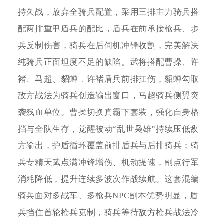
持久战，放弃全骑兵配置，采用三排主力骑兵搭
配两排重甲盾兵的配比，盾兵在前承接枪兵、步
兵反制伤害，骑兵在后伺机冲锋收割，完美解决
纯骑兵正面坦度不足的缺陷。武将搭配曹操、许
褚、马超、貂蝉，许褚盾兵前排扛伤，貂蝉勾取
敌方战法为骑兵创造输出窗口，马超骑兵侧翼突
袭残血单位。曹操切换真霸下套装，强化自身格
挡与全队生存，觉醒被动“乱世枭雄”持续压低敌
方输出，护盾循环覆盖前排盾兵与后排骑兵；骑
兵专精天赋点满冲锋增伤、机动提速，副点行军
消耗降低，提升连续多波次作战续航。这套混编
骑兵面对多战车、多枪兵NPC副本优势明显，盾
兵挡住首轮枪兵克制，骑兵等待敌方枪兵战法冷