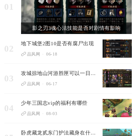
01
影之刃3魂心法技能是否对剧情有影响
地下城堡2图10是否有腐尸出现
02
品风网
06-18
攻城掠地山河游胜匣可以一日游吗
03
品风网
06-17
少年三国志vip的福利有哪些
04
品风网
08-03
卧虎藏龙贰东门护法藏身在什么地方