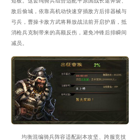
短板。这套纯骑兵组合适配平原国战长途奔袭、
敌后偷城，依靠高机动快速穿插敌方后排器械与
弓兵，曹操卡敌方武将释放战法前开启护盾，抵
消枪兵克制带来的高额反伤，避免冲锋后排瞬间
减员。
均衡混编骑兵阵容适配副本攻坚、跨服竞技