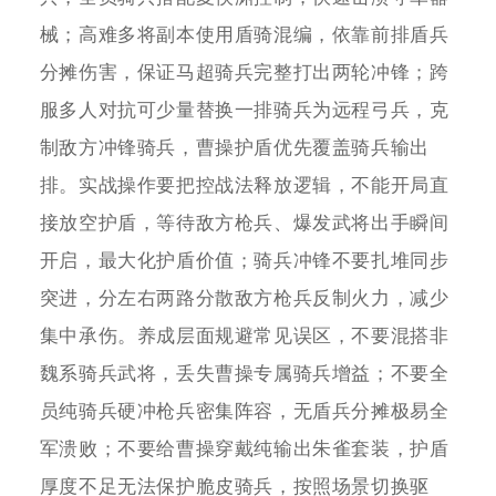
械；高难多将副本使用盾骑混编，依靠前排盾兵
分摊伤害，保证马超骑兵完整打出两轮冲锋；跨
服多人对抗可少量替换一排骑兵为远程弓兵，克
制敌方冲锋骑兵，曹操护盾优先覆盖骑兵输出
排。实战操作要把控战法释放逻辑，不能开局直
接放空护盾，等待敌方枪兵、爆发武将出手瞬间
开启，最大化护盾价值；骑兵冲锋不要扎堆同步
突进，分左右两路分散敌方枪兵反制火力，减少
集中承伤。养成层面规避常见误区，不要混搭非
魏系骑兵武将，丢失曹操专属骑兵增益；不要全
员纯骑兵硬冲枪兵密集阵容，无盾兵分摊极易全
军溃败；不要给曹操穿戴纯输出朱雀套装，护盾
厚度不足无法保护脆皮骑兵，按照场景切换驱