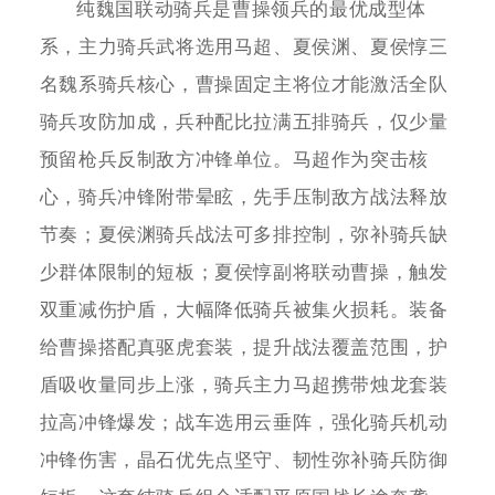
纯魏国联动骑兵是曹操领兵的最优成型体
系，主力骑兵武将选用马超、夏侯渊、夏侯惇三
名魏系骑兵核心，曹操固定主将位才能激活全队
骑兵攻防加成，兵种配比拉满五排骑兵，仅少量
预留枪兵反制敌方冲锋单位。马超作为突击核
心，骑兵冲锋附带晕眩，先手压制敌方战法释放
节奏；夏侯渊骑兵战法可多排控制，弥补骑兵缺
少群体限制的短板；夏侯惇副将联动曹操，触发
双重减伤护盾，大幅降低骑兵被集火损耗。装备
给曹操搭配真驱虎套装，提升战法覆盖范围，护
盾吸收量同步上涨，骑兵主力马超携带烛龙套装
拉高冲锋爆发；战车选用云垂阵，强化骑兵机动
冲锋伤害，晶石优先点坚守、韧性弥补骑兵防御