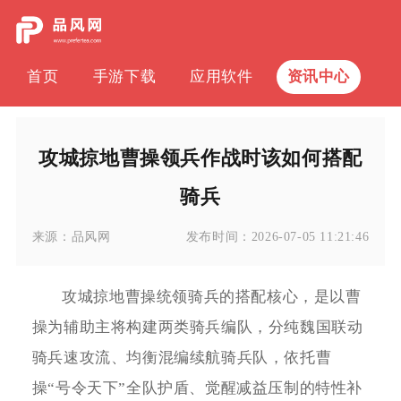
首页
手游下载
应用软件
资讯中心
攻城掠地曹操领兵作战时该如何搭配
骑兵
来源：
品风网
发布时间：
2026-07-05 11:21:46
攻城掠地曹操统领骑兵的搭配核心，是以曹
操为辅助主将构建两类骑兵编队，分纯魏国联动
骑兵速攻流、均衡混编续航骑兵队，依托曹
操“号令天下”全队护盾、觉醒减益压制的特性补