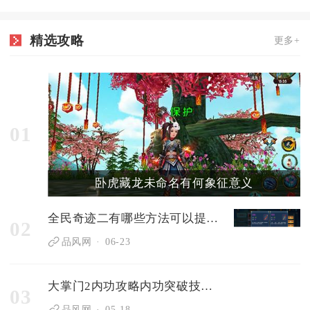
精选攻略
更多+
01
卧虎藏龙未命名有何象征意义
全民奇迹二有哪些方法可以提升敏捷和体力
02
品风网
06-23
大掌门2内功攻略内功突破技巧分享
03
品风网
05-18