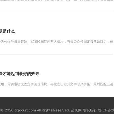
题是什么
为公众号每日答题、军团晚间答题两大板块，当天公众号固定答题题目为：被羌
块才能起到最好的效果
用，需要遵循先固定拼图基准块、再按左山右州文字顺序拼接、最后匹配五岳对
018-2026 dgcourt.com All Rights Reserved. 品风网 版权所有
鄂ICP备20