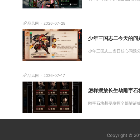
品风网
2026-07-28
少年三国志二今天的问
少年三国志二当日核心问题分
品风网
2026-07-17
怎样摆放长生劫雕字石
雕字石块想要发挥全部解谜效
Copyright © 2