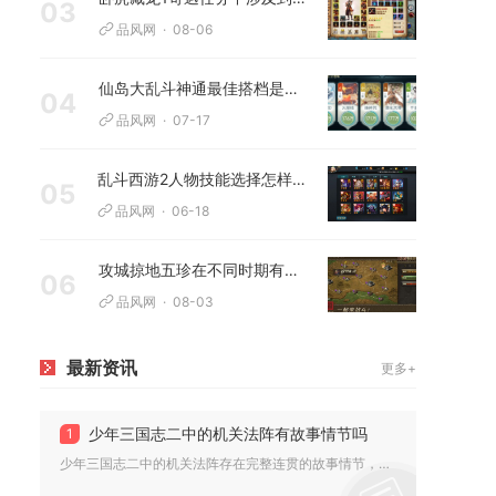
03
品风网
08-06
仙岛大乱斗神通最佳搭档是哪位角色
04
品风网
07-17
乱斗西游2人物技能选择怎样提高胜率
05
品风网
06-18
攻城掠地五珍在不同时期有何变化
06
品风网
08-03
最新资讯
更多+
少年三国志二中的机关法阵有故事情节吗
1
少年三国志二中的机关法阵存在完整连贯的故事情节，所有搭载机关...