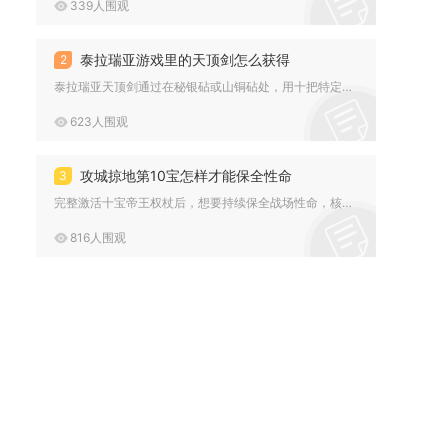
339人围观
泰拉瑞亚游戏里的天顶剑怎么获得
2
泰拉瑞亚天顶剑通过在秘银砧或山铜砧处，用十把特定剑合成获得，...
623人围观
攻城掠地第10宝怎样才能保全性命
3
完整激活十宝帝王权杖后，想要持续保全战场性命，核心思路为以十...
816人围观