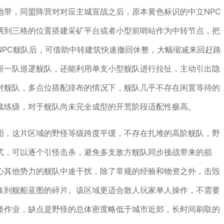
地带，同盟阵营对对应主城宣战之后，原本黄色标识的中立NPC
两到三格的位置搭建采矿平台或者小型前哨站作为中转节点，把
NPC舰队后，可借助中转建筑快速撤回休整，大幅缩减来回赶路
新一队巡逻舰队，还能利用单支小型舰队进行拉扯，主动引出隐
对舰队，多点位搭配排布的情况下，舰队几乎不存在闲置等待的
续练级，对于舰队尚未完全成型的开荒阶段适配性极高。
图，这片区域的野怪等级跨度平缓，不存在扎堆的高阶舰队，野
式，可以逐个引怪击杀，避免多支敌方舰队同步接战带来的损
心其他势力的舰队中途干扰，除了常规的经验和物资之外，击毁
集到舰船蓝图的碎片。该区域更适合散人玩家单人操作，不需要
怪作业，缺点是野怪的总体密度略低于城市近郊，长时间刷取的