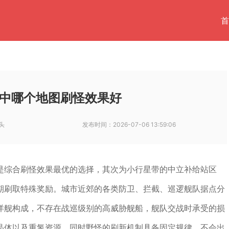
首
中哪个地图刷怪效果好
头
发布时间：
2026-07-06 13:59:06
是综合刷怪效果最优的选择，其次为小行星带的中立补给站区
期刷取特殊奖励。城市近郊的各类防卫、拦截、巡逻舰队据点分
洋舰构成，不存在战巡级别的高威胁舰船，舰队交战时承受的损
晶体以及重氢资源，同时野怪的刷新机制具备固定规律，不会出