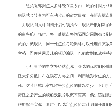
这类近郊据点大多环绕在星系内主城的外围方格
舰队就会转变为可主动攻击的敌对目标，在距离据点
主力舰队划入计划圈开启封锁指令，舰队击败刷新的
的曲率航行耗时。每一处据点每间隔固定周期都会刷
藏的拦截舰队，同一处点位每轮循环可以处理两支敌
空档，即便使用常规的驱护编队，也能做到低战损持
小行星带的中立补给站点属于备选的优质刷怪地
怪大多分散排布在陨石方格之间，利用地形卡位的方
耗。这片区域玩家扎堆争抢点位的情况更少，不用担
野怪之后产生的舰船残骸拾取概率更高，偶尔还能搜
联盟配合宣战，随时可以选定点位搭建计划圈开展刷