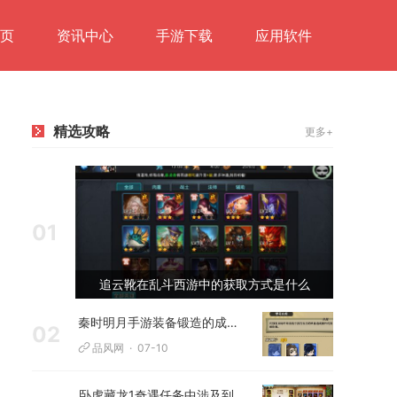
页
资讯中心
手游下载
应用软件
精选攻略
更多+
01
追云靴在乱斗西游中的获取方式是什么
秦时明月手游装备锻造的成功率有多大
02
品风网
07-10
卧虎藏龙1奇遇任务中涉及到古琴的情节是否有趣