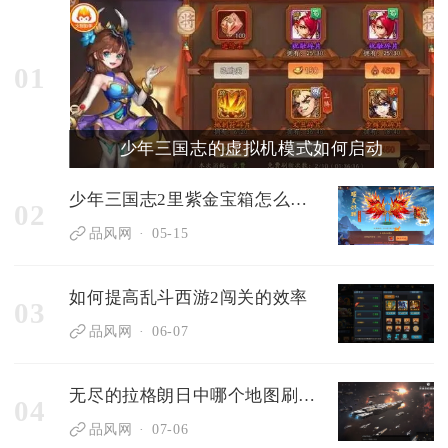
01
少年三国志的虚拟机模式如何启动
少年三国志2里紫金宝箱怎么选才好
02
品风网
05-15
如何提高乱斗西游2闯关的效率
03
品风网
06-07
无尽的拉格朗日中哪个地图刷怪效果好
04
品风网
07-06