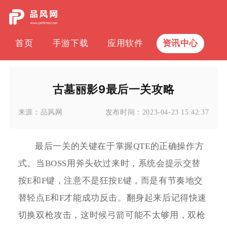
首页
手游下载
应用软件
资讯中心
古墓丽影9最后一关攻略
来源：
品风网
发布时间：
2023-04-23 15:42:37
最后一关的关键在于掌握QTE的正确操作方
式。当BOSS用斧头砍过来时，系统会提示交替
按E和F键，注意不是狂按E键，而是有节奏地交
替轻点E和F才能成功反击。翻身起来后记得快速
切换双枪攻击，这时候弓箭可能不太够用，双枪