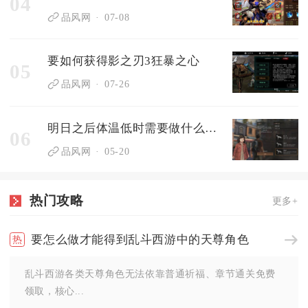
04
品风网
07-08
要如何获得影之刃3狂暴之心
05
品风网
07-26
明日之后体温低时需要做什么检查
06
品风网
05-20
热门攻略
更多+
要怎么做才能得到乱斗西游中的天尊角色
乱斗西游各类天尊角色无法依靠普通祈福、章节通关免费
领取，核心...