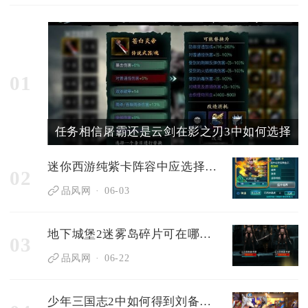
01
任务相信屠霸还是云剑在影之刃3中如何选择
迷你西游纯紫卡阵容中应选择哪些技能卡
02
品风网
06-03
地下城堡2迷雾岛碎片可在哪里兑换
03
品风网
06-22
少年三国志2中如何得到刘备的皮肤