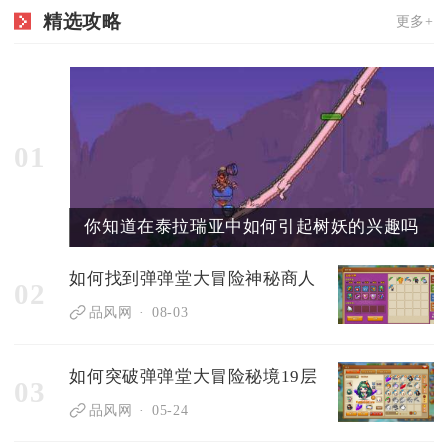
精选攻略
更多+
01
你知道在泰拉瑞亚中如何引起树妖的兴趣吗
如何找到弹弹堂大冒险神秘商人
02
品风网
08-03
如何突破弹弹堂大冒险秘境19层
03
品风网
05-24