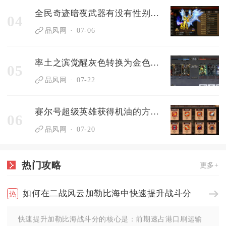
全民奇迹暗夜武器有没有性别限制
04
品风网
07-06
率土之滨觉醒灰色转换为金色的步骤是什么
05
品风网
07-22
赛尔号超级英雄获得机油的方式有哪些
06
品风网
07-20
热门攻略
更多+
如何在二战风云加勒比海中快速提升战斗分
快速提升加勒比海战斗分的核心是：前期速占港口刷运输