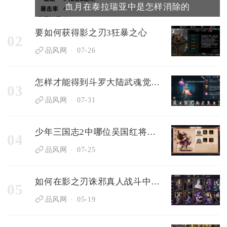
血月在泰拉瑞亚中是怎样消除的
要如何获得影之刃3狂暴之心
02
品风网
07-26
怎样才能得到斗罗大陆武魂觉醒的皮肤
03
品风网
07-31
少年三国志2中哪位吴国红将最值得推荐
04
品风网
07-25
如何在影之刃诛邪真人战斗中保护自己
05
品风网
05-19